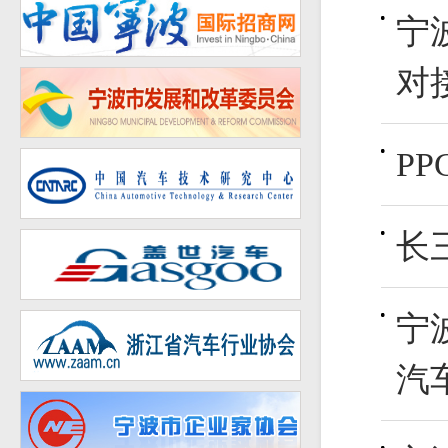
宁
对
P
长
宁
汽