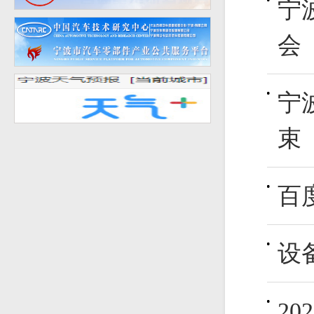
宁
会
宁
束
百
设
2