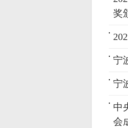
奖
2
宁
宁
中
会