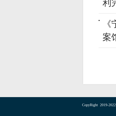
利
《
案
CopyRight 20