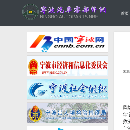
首页
来源
为
风
年
救
宁