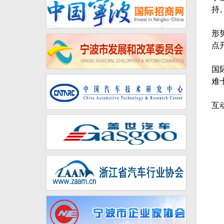
持
形
点
国
难
互