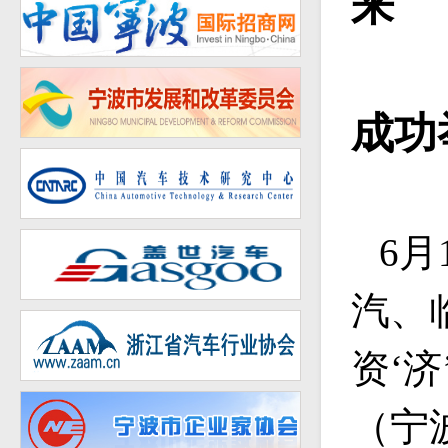
来
成功
6
汽、
资‘
（宁